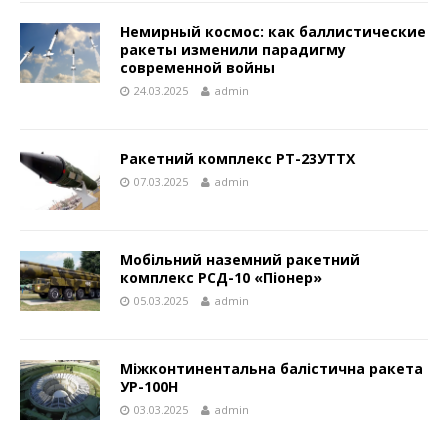
Немирный космос: как баллистические
ракеты изменили парадигму
современной войны
24.03.2025
admin
Ракетний комплекс РТ-23УТТХ
07.03.2025
admin
Мобільний наземний ракетний
комплекс РСД-10 «Піонер»
05.03.2025
admin
Міжконтинентальна балістична ракета
УР-100Н
03.03.2025
admin