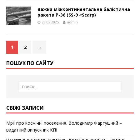
Важка міжконтинентальна балістична
ракета Р-36 (SS-9 «Scarp)
28.02.2025
admin
1
2
→
ПОШУК ПО САЙТУ
СВІЖІ ЗАПИСИ
Мрії про космічні поселення. Володимир Фартушний –
видатний випускник КПІ