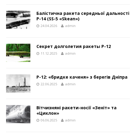
Балістична ракета середньої дальності
Р-14 (SS-5 «Skean»)
24.04.2026
admin
Секрет долголетия ракеты Р-12
11.12.2025
admin
Р-12: «бридке каченя» з берегів Дніпра
22.06.2025
admin
Вітчизняні ракети-носії «Зеніт» та
«Циклон»
06.06.2025
admin