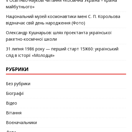
V Освітньо-наукові читання «Космічна Україна – країна
майбутнього»
Національний музей космонавтики імені С. П. Корольова
відзначає cвій день народження (Фото)
Олександр Кушнарьов: шлях проектанта української
ракетно-космічної школи
31 липня 1986 року — перший старт 15Ж60: український
слід в історії «Молодця»
РУБРИКИ
Без рубрики
Біографії
Відео
Вітання
Воєначальники