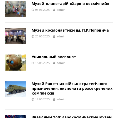
Музей-планетарій «Харків космічний»
03.06.2025
admin
Музей космонавтики ім. П.Р.Поповича
23.05.2025
admin
Уникальный экспонат
15.05.2025
admin
Музей Ракетних військ стратегічного
призначення: експонати розсекречених
комплексів
12.05.2025
admin
Звездный топ: аэрокосмические музеи