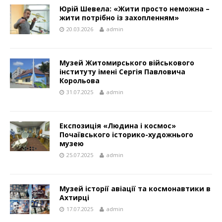
Юрій Шевела: «Жити просто неможна –
жити потрібно із захопленням»
20.03.2026
admin
Музей Житомирського військового
інституту імені Сергія Павловича
Корольова
31.07.2025
admin
Експозиція «Людина і космос»
Почаївського історико-художнього
музею
25.07.2025
admin
Музей історії авіації та космонавтики в
Ахтирці
17.07.2025
admin