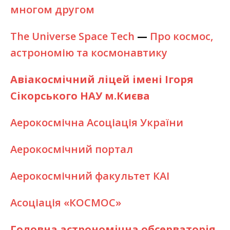
многом другом
The Universe Space Tech
—
Про космос,
астрономію та космонавтику
Авіакосмічний ліцей імені Ігоря
Сікорського НАУ м.Києва
Аерокосмічна Асоціація України
Аерокосмічний портал
Аерокосмічний факультет КАІ
Асоціація «КОСМОС»
Головна астрономічна обсерваторія