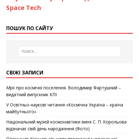
Space Tech
ПОШУК ПО САЙТУ
СВІЖІ ЗАПИСИ
Мрії про космічні поселення. Володимир Фартушний –
видатний випускник КПІ
V Освітньо-наукові читання «Космічна Україна – країна
майбутнього»
Національний музей космонавтики імені С. П. Корольова
відзначає cвій день народження (Фото)
Олександр Кушнарьов: шлях проектанта української