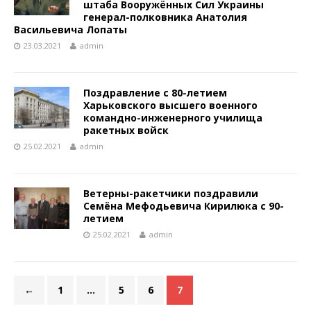
штаба Вооружённых Сил Украины
генерал-полковника Анатолия
Васильевича Лопаты
23.03.2021
admin
Поздравление с 80-летием
Харьковского высшего военного
командно-инженерного училища
ракетных войск
25.02.2021
admin
Ветерны-ракетчики поздравили
Семёна Мефодьевича Кирилюка с 90-
летием
25.02.2021
admin
←
1
…
5
6
7