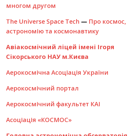
многом другом
The Universe Space Tech
—
Про космос,
астрономію та космонавтику
Авіакосмічний ліцей імені Ігоря
Сікорського НАУ м.Києва
Аерокосмічна Асоціація України
Аерокосмічний портал
Аерокосмічний факультет КАІ
Асоціація «КОСМОС»
Головна астрономічна обсерваторія