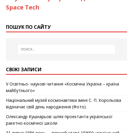
Space Tech
ПОШУК ПО САЙТУ
СВІЖІ ЗАПИСИ
V Освітньо- наукові читання «Космічна Україна – країна
майбутнього»
Національний музей космонавтики імені С. П. Корольова
відзначає cвій день народження (Фото)
Олександр Кушнарьов: шлях проектанта української
ракетно-космічної школи
31 липня 1986 року — перший старт 15Ж60: український